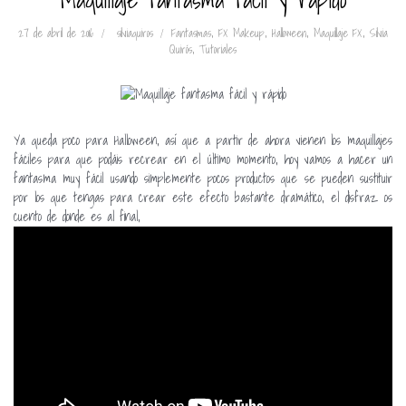
27 de abril de 2016
silviaquiros
Fantasmas
,
FX Makeup
,
Halloween
,
Maquillaje FX
,
Silvia
Quirós
,
Tutoriales
Ya queda poco para Halloween, así que a partir de ahora vienen los maquillajes
fáciles para que podáis recrear en el último momento, hoy vamos a hacer un
fantasma muy fácil usando simplemente pocos productos que se pueden sustituir
por los que tengas para crear este efecto bastante dramático, el disfraz os
cuento de donde es al final,