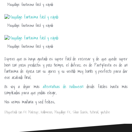
Maquillaje fantasma fácil y rápido
Maquillaje fantasma fácil y rápido
Maquillaje fantasma fácil y rápido
Espero que os haya gustado es super fácil de recrear y de que quede super
bien con pocos productos y poco tiempo, el disfraz es de PartyFiesta es de un
fantasma de época con su gorro y su vestido muy bonito y perfecto para dar
ese acabado final,
Os voy a dejar más
alternativas de Halloween
desde fáciles hasta más
complicadas para que podáis elegir,
Nos vemos mañana y sed felices,
Etiquetado con
FX Makeup
,
Halloween
,
Maquillaje FX
,
Silvia Quirós
,
tutorial
,
youtube