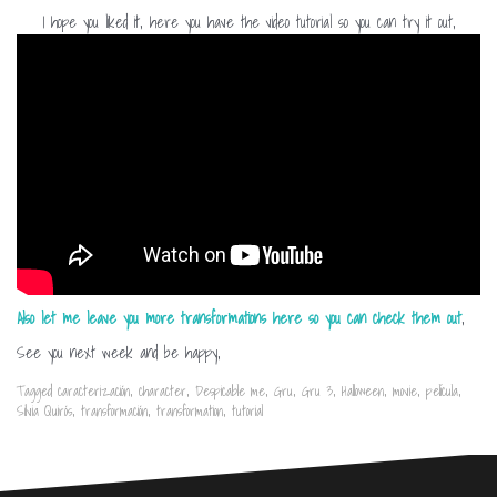
I hope you liked it, here you have the video tutorial so you can try it out,
Also let me leave you more transformations here so you can check them out
,
See you next week and be happy,
Tagged
caracterización
,
character
,
Despicable me
,
Gru
,
Gru 3
,
Halloween
,
movie
,
película
,
Silvia Quirós
,
transformación
,
transformation
,
tutorial