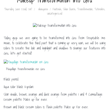
Makeup transformation into Gru
Thursday June 22nd, 2017
silviaquiros
Fantasía
,
Silvia Quirós
,
Transformación
,
Tutoriales
,
Uncategorized
Today guys we are going to be transformed into Gru from Despicable me
movie, to celebrate the third part that is coming up very soon, we will be using
colors to create the look and highlight and shadows to change our features into
Gru, let’s get started!
Maquillaje transformación en Gru
Black pencil.
Aqua color black Kyrolan.
Skin shade, brown, orange and dark orange from palette 1 and 4 Camouflage
cream palette Make up for ever.
Brown and black cream colors 12 flash palette Make up For ever.